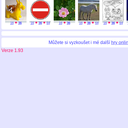
16
36
16
36
64
16
36
16
36
64
16
36
64
Můžete si vyzkoušet i mé další
hry onli
Verze 1.93