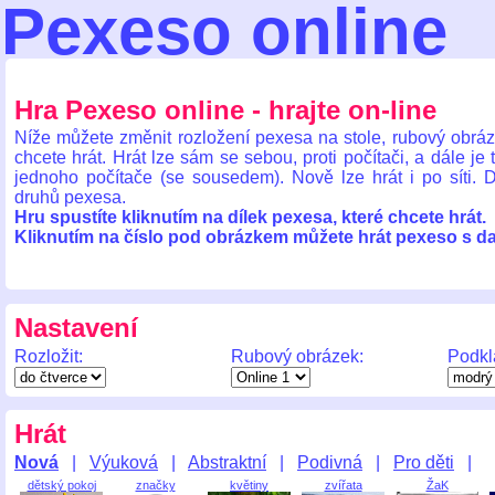
Pexeso online
Hra Pexeso online - hrajte on-line
Níže můžete změnit rozložení pexesa na stole, rubový obráz
chcete hrát. Hrát lze sám se sebou, proti počítači, a dále j
jednoho počítače (se sousedem). Nově lze hrát i po síti. D
druhů pexesa.
Hru spustíte kliknutím na dílek pexesa, které chcete hrát.
Kliknutím na číslo pod obrázkem můžete hrát pexeso s d
Nastavení
Rozložit:
Rubový obrázek:
Podkl
Hrát
Nová
|
Výuková
|
Abstraktní
|
Podivná
|
Pro děti
|
dětský pokoj
značky
květiny
zvířata
ŽaK