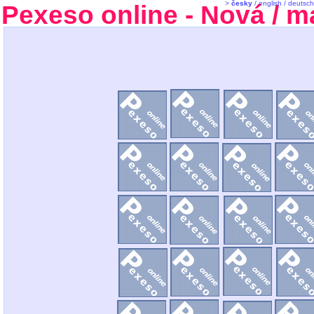
>
česky
/
english
/
deutsch
Pexeso online
- Nová / m
1. tah, stav 0:0, hraje 1. hráč
Hrajete...