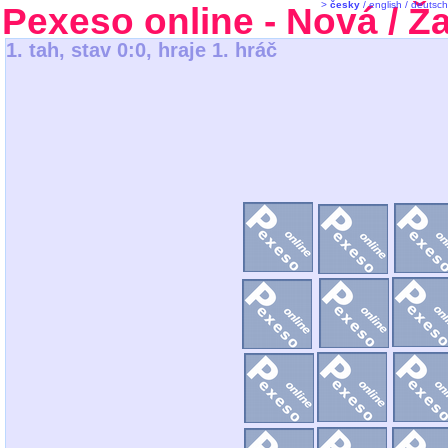
>
česky
/
english
/
deutsch
Pexeso online
- Nová / Ž
1. tah, stav 0:0, hraje 1. hráč
Hrajete...