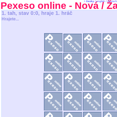
>
česky
/
english
/
deutsch
Pexeso online
- Nová / Ž
1. tah, stav 0:0, hraje 1. hráč